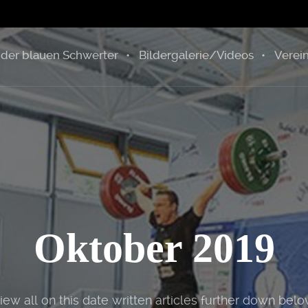
 der blauen Schwerter
Bildergalerie/Videos
Verein
Oktober 2019
iew all on this date written articles further down belo