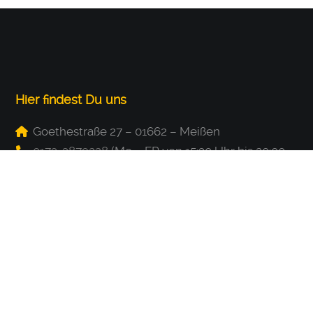
Hier findest Du uns
Goethestraße 27 – 01662 – Meißen
0173-3879228
(Mo – FR von 15:30 Uhr bis 20:00
Uhr)
www.ac-meissen.com
info@ac-meissen.de