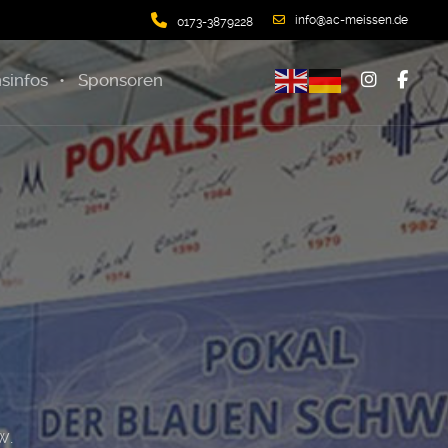
info@ac-meissen.de
0173-3879228
sinfos
Sponsoren
w.