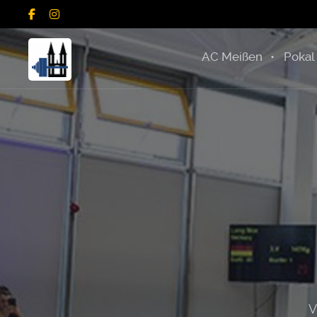
AC Meißen
Pokal
V