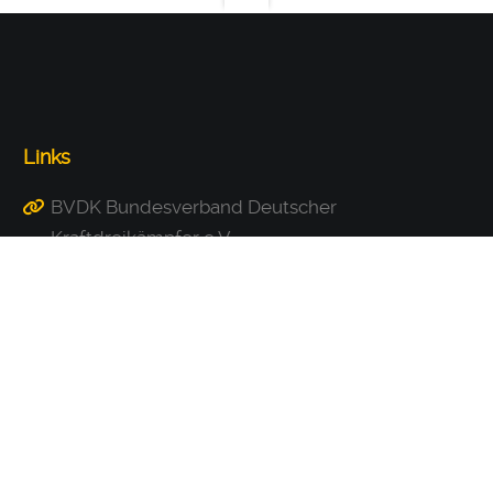
Links
BVDK Bundesverband Deutscher
Kraftdreikämpfer e.V.
BVDG Bundesverband deutscher Gewichtheber
e.V.
VGKF Sachsen e.V.
Impressum/Datenschutz