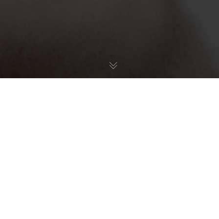
Der Athletikclub Meißen
Der Athletikclub Meißen e. V. ist ein
traditionsreicher Sportverein mit dem
Schwerpunkt Gewichtheben.
Bei uns
trainieren Kinder, Jugendliche und