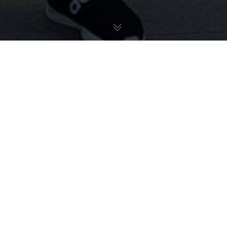
Vom 18.08.2023 bis 26.08.2023 fand in der Stadt
Krakow in unserem Nachbarland Polen die
Weltmeisterschaft im Gewichtheben der Masters
statt. Der AC Meißen war vertreten mit den Recken
Stefan Hanschmann und Nikolai Winkler.
Stefan Hanschmann belegte einen starken 6.Platz.
Nikolai Winkler errang einen ebenso starken 5.Platz.
Protokoll Stefan 2023-World-Masters