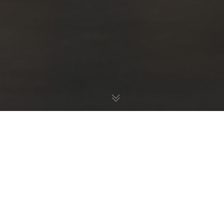
Am Samstag den 02.03 konnte unsere Landesliga
leider nicht gegen Riesa Punkten. Mit 1241,51 zu
1275,46 mussten wir uns knapp geschlagen geben.
Dennoch starten wir im Mai zum Sachsenliga Finale
Lucas Müller konnte am Samstag seine