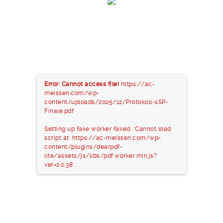
Error: Cannot access file!
https://ac-
meissen.com/wp-
content/uploads/2025/12/Protokoll-sSP-
Finale.pdf
Setting up fake worker failed: "Cannot load
script at: https://ac-meissen.com/wp-
content/plugins/dearpdf-
lite/assets/js/libs/pdf.worker.min.js?
ver=2.0.38".