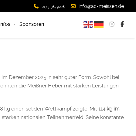
info@ac-meissen.de
0173-3879228
infos
Sponsoren
 im Dezember 2025 in sehr guter Form. Sowohl bei
onnten die Meißner Heber mit starken Leistungen
88 kg einen soliden Wettkampf zeigte. Mit
114 kg im
 starken nationalen Teilnehmerfeld. Seine konstante