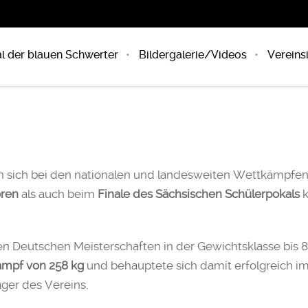
l der blauen Schwerter
Bildergalerie/Videos
Vereins
n sich bei den nationalen und landesweiten Wettkämpfen
oren
als auch beim
Finale des Sächsischen Schülerpokals
k
den Deutschen Meisterschaften in der Gewichtsklasse bis 
mpf von 258 kg
und behauptete sich damit erfolgreich im
äger des Vereins.