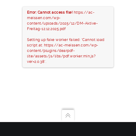
Error: Cannot access file!
https://ac-
meissen.com/wp-
content/uploads/2025/12/DM-Aktive-
Freitag-12.12.2025.pdf
Setting up fake worker failed: "Cannot load
script at: https://ac-meissen.com/wp-
content/plugins/dearpdf-
lite/assets/js/libs/pdf.worker.min.js?
ver=2.0.38".