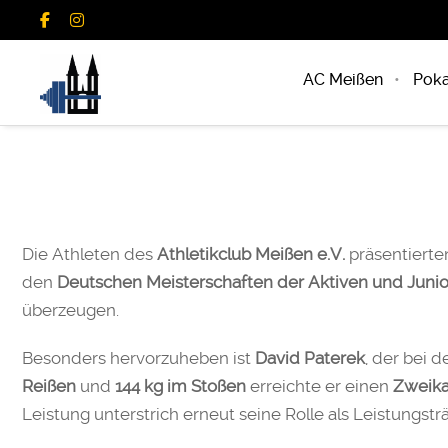
AC Meißen
Poka
Die Athleten des
Athletikclub Meißen e.V.
präsentierte
den
Deutschen Meisterschaften der Aktiven und Juni
überzeugen.
Besonders hervorzuheben ist
David Paterek
, der bei 
Reißen
und
144 kg im Stoßen
erreichte er einen
Zweika
Leistung unterstrich erneut seine Rolle als Leistungstr